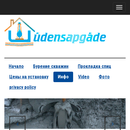
Toggl
naviga
Начало
Бурение скважин
Прокладка спиц
Цены на установку
Инфо
Video
Фото
privacy policy