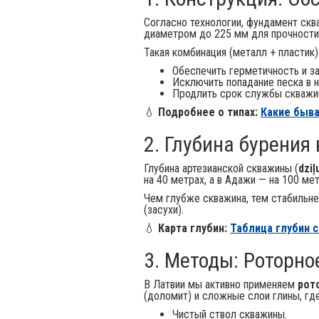
Согласно технологии, фундамент ск
диаметром до 225 мм для прочности 
Такая комбинация (металл + пластик)
Обеспечить герметичность и з
Исключить попадание песка в н
Продлить срок службы скважин
💧
Подробнее о типах:
Какие быва
2. Глубина бурения
Глубина артезианской скважины (
dziļ
на 40 метрах, а в Адажи — на 100 ме
Чем глубже скважина, тем стабильне
(засухи).
💧
Карта глубин:
Таблица глубин с
3. Методы: Роторно
В Латвии мы активно применяем
рот
(доломит) и сложные слои глины, гд
Чистый ствол скважины.