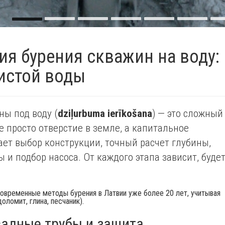
ия бурения скважин на воду:
чистой воды
ны под воду (
dziļurbuma ierīkošana
) — это сложный
 просто отверстие в земле, а капитальное
ает выбор конструкции, точный расчет глубины,
 и подбор насоса. От каждого этапа зависит, буде
овременные методы бурения в Латвии уже более 20 лет, учитывая
ломит, глина, песчаник).
садные трубы и защита