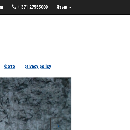
om
+ 371 27555009
Язык
Фото
privacy policy