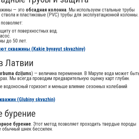
важины — это
обсадная колонна
. Мы используем стальные трубы
ствола и пластиковые (PVC) трубы для эксплуатационной колонны.
 позволяет:
ащиту от поверхностных вод.
асос.
ы до 50 лет.
ют скважины (Kakie byvayut skvazhiny)
 в Латвии
urbuma dziļums
) — величина переменная. В Марупе вода может быт
трах. Мы всегда проводим предварительную оценку карт глубин.
е водоносный горизонт и меньше влияние сезонных колебаний
кважин (Glubiny skvazhin)
е бурение
орное бурение
. Этот метод позволяет проходить твердые породы
е обычный шнек бессилен.