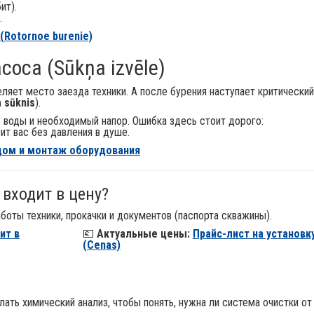
ит).
.
(Rotornoe burenie)
соса (Sūkņa izvēle)
ляет место заезда техники. А после бурения наступает критический
 sūknis
).
воды и необходимый напор. Ошибка здесь стоит дорого:
ит вас без давления в душе.
дом и монтаж оборудования
 входит в цену?
аботы техники, прокачки и документов (паспорта скважины).
ит в
💶
Актуальные цены:
Прайс-лист на установк
(Cenas)
ть химический анализ, чтобы понять, нужна ли система очистки от