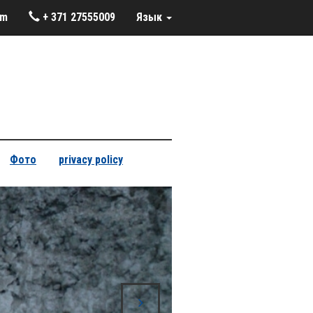
om
+ 371 27555009
Язык
Фото
privacy policy