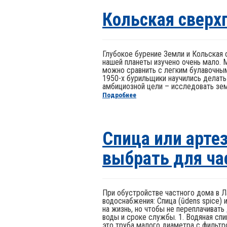
Кольская сверх
Глубокое бурение Земли и Кольская 
нашей планеты изучено очень мало. 
можно сравнить с легким булавочным
1950-х бурильщики научились делать
амбициозной цели – исследовать земн
Подробнее
Спица или арте
выбрать для ча
При обустройстве частного дома в Л
водоснабжения: Спица (ūdens spice) 
на жизнь, но чтобы не переплачивать
воды и сроке службы. 1. Водяная спи
это труба малого диаметра с фильтром