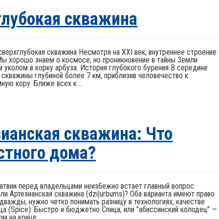
глубокая скважина
сверхглубокая скважина Несмотря на XXI век, внутреннее строение
Мы хорошо знаем о космосе, но проникновение в тайны Земли
 уколом в корку арбуза. История глубокого бурения В середине
 скважины глубиной более 7 км, приблизив человечество к
ую кору. Ближе всех к ...
зианская скважина: Что
стного дома?
атвии перед владельцами неизбежно встает главный вопрос
или Артезианская скважина (dziļurbums)? Оба варианта имеют право
 дважды, нужно четко понимать разницу в технологиях, качестве
ца (Spice): Быстро и бюджетно Спица, или "абиссинский колодец" —
 на конце, ...