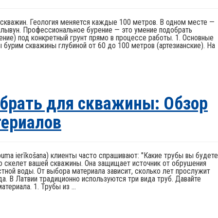
 скважин. Геология меняется каждые 100 метров. В одном месте —
 плывун. Профессиональное бурение — это умение подобрать
ение) под конкретный грунт прямо в процессе работы. 1. Основные
 бурим скважины глубиной от 60 до 100 метров (артезианские). На
брать для скважины: Обзор
териалов
buma ierīkošana) клиенты часто спрашивают: "Какие трубы вы будете
то скелет вашей скважины. Она защищает источник от обрушения
стной воды. От выбора материала зависит, сколько лет прослужит
да. В Латвии традиционно используются три вида труб. Давайте
ериала. 1. Трубы из ...