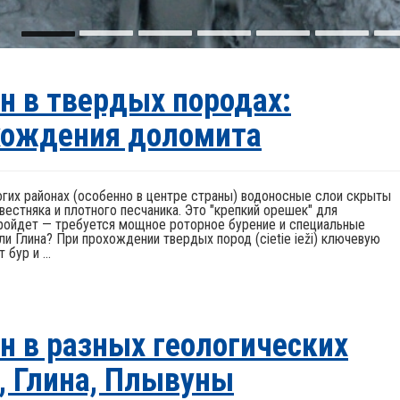
н в твердых породах:
хождения доломита
ногих районах (особенно в центре страны) водоносные слои скрыты
естняка и плотного песчаника. Это "крепкий орешек" для
пройдет — требуется мощное роторное бурение и специальные
ли Глина? При прохождении твердых пород (cietie ieži) ключевую
бур и ...
н в разных геологических
, Глина, Плывуны