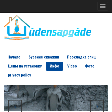
Toggl
naviga
Начало
Бурение скважин
Прокладка спиц
Цены на установку
Инфо
Video
Фото
privacy policy