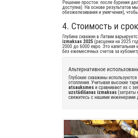
Решение простое: после бурения де
доступна). На основе результатов 
обезжелезивания и умягчения), чтобы
4. Стоимость и сро
Глубина скважин в Латвии варьирует
izmaksas 2025
(расценки на 2025 год
2000 до 6000 евро. Это капитальная
без ежемесячных счетов за кубомет
Альтернативное использован
Глубокие скважины используются 
отопления. Учитывая высокие тар
atsauksmes
и сравнивают их с з
uzstādīšanas izmaksas
(затраты 
свяжитесь с нашими инженерами д