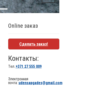
ных вод
Online заказ
ловых насосов
Сделать заказ!
Контакты:
Tел.:
+371
27 555 009
Электронная
почта:
udensapgades@gmail.com