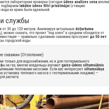
лается лабораторная проверка (сегодня
ūdens analīzes cena
вполн
мы подбираем
labākie ūdens filtri privātmājai
(станцию
 вода из крана была идеальной.
ки службы
ся от 30 до 120 метров. Анализируя актуальные
dziļurbuma
), можно сказать, что проект "под ключ" в среднем обходится от
 инвестиция — правильно сделанная скважина прослужит
до 50 лет
ры городской воды.
ие скважин (Отопление)
не только для водоснабжения, но и для геотермального
ифы на газ, многие владельцы изучают
gaiss-ūdens siltumsūknis
емляными тепловыми насосами. Если вас интересуют
siltumsūkņa
на установку теплового насоса с геотермальными зондами) —
ля расчета.