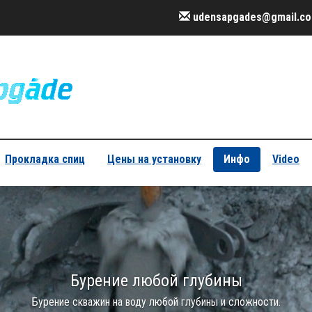
udensapgades@gmail.c
Прокладка спиц
Цены на установку
Инфо
Video