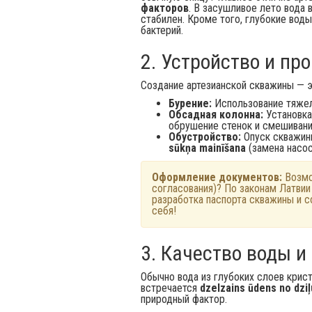
факторов
. В засушливое лето вода 
стабилен. Кроме того, глубокие вод
бактерий.
2. Устройство и пр
Создание артезианской скважины — э
Бурение:
Использование тяжел
Обсадная колонна:
Установка
обрушение стенок и смешивани
Обустройство:
Опуск скважинн
sūkņa mainīšana
(замена насос
Оформление документов:
Возм
согласования)? По законам Латвии
разработка паспорта скважины и 
себя!
3. Качество воды и
Обычно вода из глубоких слоев крист
встречается
dzelzains ūdens no dzi
природный фактор.