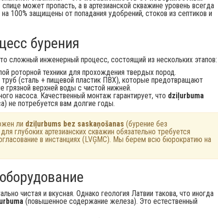
в спице может пропасть, а в артезианской скважине уровень всегда
ы на 100% защищены от попадания удобрений, стоков из септиков и
оцесс бурения
то сложный инженерный процесс, состоящий из нескольких этапов:
ой роторной техники для прохождения твердых пород.
 труб (сталь + пищевой пластик ПВХ), которые предотвращают
е грязной верхней воды с чистой нижней.
ого насоса. Качественный монтаж гарантирует, что
dziļurbuma
а) не потребуется вам долгие годы.
ожен ли
dziļurbums bez saskaņošanas
(бурение без
 для глубоких артезианских скважин обязательно требуется
согласование в инстанциях (LVĢMC). Мы берем всю бюрократию на
 оборудование
ально чистая и вкусная. Однако геология Латвии такова, что иногда
ļurbuma
(повышенное содержание железа). Это естественный