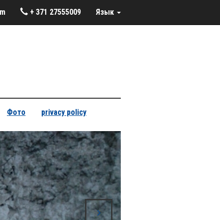
om
+ 371 27555009
Язык
Фото
privacy policy