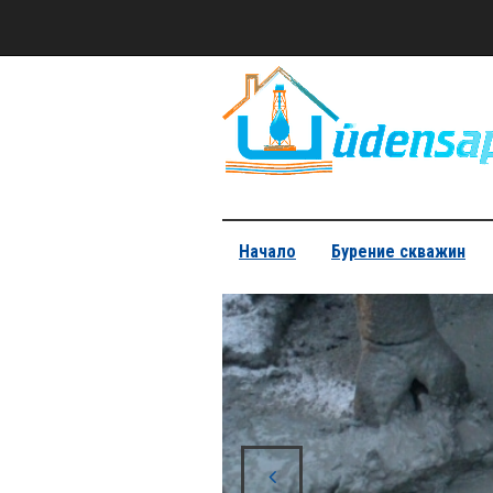
Начало
Бурение скважин
бины
ы и сложности.