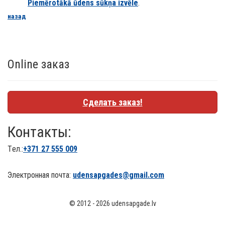
Piemērotākā ūdens sūkņa izvēle
.
назад
Online заказ
Сделать заказ!
Контакты:
Tел.:
+371
27 555 009
Электронная почта:
udensapgades@gmail.com
© 2012 - 2026 udensapgade.lv