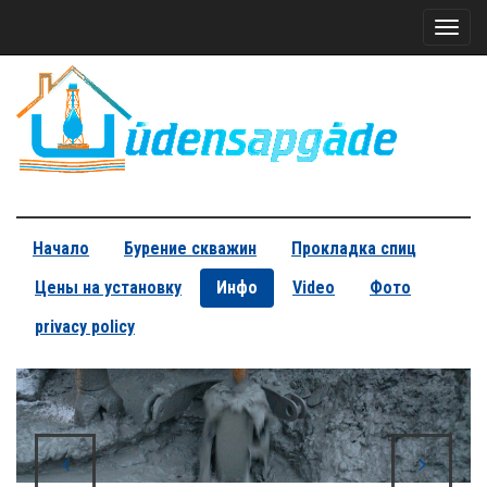
Toggl
naviga
Начало
Бурение скважин
Прокладка спиц
Цены на установку
Инфо
Video
Фото
privacy policy