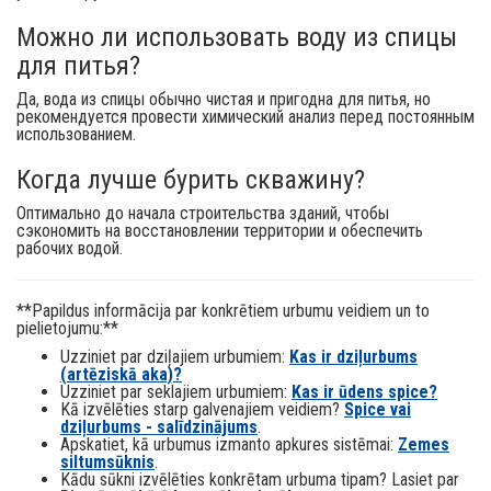
Можно ли использовать воду из спицы
для питья?
Да, вода из спицы обычно чистая и пригодна для питья, но
рекомендуется провести химический анализ перед постоянным
использованием.
Когда лучше бурить скважину?
Оптимально до начала строительства зданий, чтобы
сэкономить на восстановлении территории и обеспечить
рабочих водой.
**Papildus informācija par konkrētiem urbumu veidiem un to
pielietojumu:**
Uzziniet par dziļajiem urbumiem:
Kas ir dziļurbums
(artēziskā aka)?
Uzziniet par seklajiem urbumiem:
Kas ir ūdens spice?
Kā izvēlēties starp galvenajiem veidiem?
Spice vai
dziļurbums - salīdzinājums
.
Apskatiet, kā urbumus izmanto apkures sistēmai:
Zemes
siltumsūknis
.
Kādu sūkni izvēlēties konkrētam urbuma tipam? Lasiet par