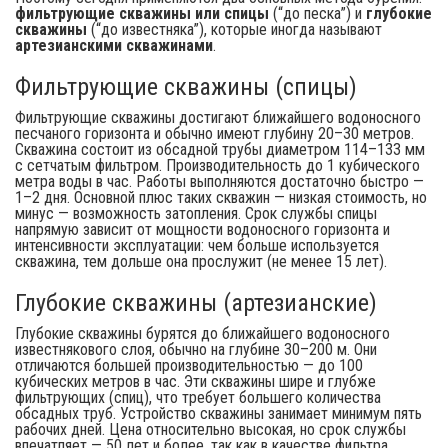
фильтрующие скважины или спицы
(“до песка”) и
глубокие
скважины
(“до известняка”), которые иногда называют
артезианскими скважинами
.
Фильтрующие скважины (спицы)
Фильтрующие скважины достигают ближайшего водоносного
песчаного горизонта и обычно имеют глубину 20–30 метров.
Скважина состоит из обсадной трубы диаметром 114–133 мм
с сетчатым фильтром. Производительность до 1 кубического
метра воды в час. Работы выполняются достаточно быстро —
1–2 дня. Основной плюс таких скважин — низкая стоимость, но
минус — возможность затопления. Срок службы спицы
напрямую зависит от мощности водоносного горизонта и
интенсивности эксплуатации: чем больше используется
скважина, тем дольше она прослужит (не менее 15 лет).
Глубокие скважины (артезианские)
Глубокие скважины бурятся до ближайшего водоносного
известнякового слоя, обычно на глубине 30–200 м. Они
отличаются большей производительностью — до 100
кубических метров в час. Эти скважины шире и глубже
фильтрующих (спиц), что требует большего количества
обсадных труб. Устройство скважины занимает минимум пять
рабочих дней. Цена относительно высокая, но срок службы
впечатляет — 50 лет и более, так как в качестве фильтра