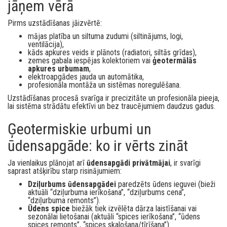
jāņem vērā
Pirms uzstādīšanas jāizvērtē:
mājas platība un siltuma zudumi (siltinājums, logi,
ventilācija),
kāds apkures veids ir plānots (radiatori, siltās grīdas),
zemes gabala iespējas kolektoriem vai
ģeotermālās
apkures urbumam
,
elektroapgādes jauda un automātika,
profesionāla montāža un sistēmas noregulēšana.
Uzstādīšanas procesā svarīga ir precizitāte un profesionāla pieeja,
lai sistēma strādātu efektīvi un bez traucējumiem daudzus gadus.
Ģeotermiskie urbumi un
ūdensapgāde: ko ir vērts zināt
Ja vienlaikus plānojat arī
ūdensapgādi privātmājai
, ir svarīgi
saprast atšķirību starp risinājumiem:
Dziļurbums ūdensapgādei
paredzēts ūdens ieguvei (bieži
aktuāli “dziļurbuma ierīkošana”, “dziļurbums cena”,
“dziļurbuma remonts”).
Ūdens spice
biežāk tiek izvēlēta dārza laistīšanai vai
sezonālai lietošanai (aktuāli “spices ierīkošana”, “ūdens
spices remonts”, “spices skalošana/tīrīšana”).