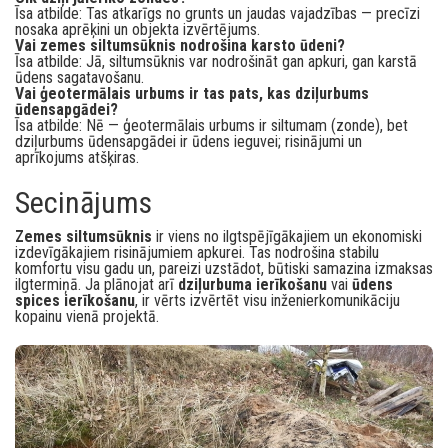
Īsa atbilde: Tas atkarīgs no grunts un jaudas vajadzības — precīzi
nosaka aprēķini un objekta izvērtējums.
Vai zemes siltumsūknis nodrošina karsto ūdeni?
Īsa atbilde: Jā, siltumsūknis var nodrošināt gan apkuri, gan karstā
ūdens sagatavošanu.
Vai ģeotermālais urbums ir tas pats, kas dziļurbums
ūdensapgādei?
Īsa atbilde: Nē — ģeotermālais urbums ir siltumam (zonde), bet
dziļurbums ūdensapgādei ir ūdens ieguvei; risinājumi un
aprīkojums atšķiras.
Secinājums
Zemes siltumsūknis
ir viens no ilgtspējīgākajiem un ekonomiski
izdevīgākajiem risinājumiem apkurei. Tas nodrošina stabilu
komfortu visu gadu un, pareizi uzstādot, būtiski samazina izmaksas
ilgtermiņā. Ja plānojat arī
dziļurbuma ierīkošanu
vai
ūdens
spices ierīkošanu
, ir vērts izvērtēt visu inženierkomunikāciju
kopainu vienā projektā.