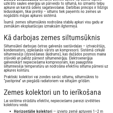
uzkrāto saules enerģiju un pārveido to siltumā, ko izmanto telpu
apkurei un karstā ūdens sagatavošanai. Darbības princips ir līdzīgs
ledusskapim, tikai pretēji – siltums tiek paņemts no zemes un
nogādāts mājas apkures sistēmā.
Īsumā: zemes siltumsūknis nodrošina stabilu apkuri visu gadu ar
zemākām ekspluatācijas izmaksām ilgtermiņā.
Kā darbojas zemes siltumsūknis
Siltumsūknī darbojas četras galvenās sastāvdaļas – iztvaicētājs,
kondensators, izplešanās vārsts un kompresors. Sistēmā cirkulē
siltumnesējs (dzesēšanas šķidrums), kas dažādos posmos maina
stāvokli un palīdz pārnest siltumenerģiju. Elektroenerģija
galvenokārt nepieciešama kompresoram, kas paaugstina
siltumnesēja temperatūru un nodrošina efektīvu siltuma pārnesi uz
apkures kontūru.
Praktiski: kolektori vai zondes savāc siltumu, siltumsūknis to
“pastiprina” un piegādā radiatoriem vai siltajām grīdām.
Zemes kolektori un to ierīkošana
Lai sistēma strādātu efektīvi, nepieciešams pareizi izvēlēties
kolektoru veidu:
Horizontālie kolektori
— izvieto zemē aptuveni 1–2 m