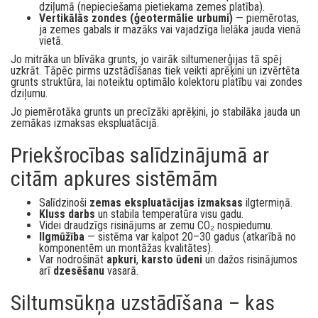
dziļumā (nepieciešama pietiekama zemes platība).
Vertikālās zondes (ģeotermālie urbumi)
— piemērotas,
ja zemes gabals ir mazāks vai vajadzīga lielāka jauda vienā
vietā.
Jo mitrāka un blīvāka grunts, jo vairāk siltumenerģijas tā spēj
uzkrāt. Tāpēc pirms uzstādīšanas tiek veikti aprēķini un izvērtēta
grunts struktūra, lai noteiktu optimālo kolektoru platību vai zondes
dziļumu.
Jo piemērotāka grunts un precīzāki aprēķini, jo stabilāka jauda un
zemākas izmaksas ekspluatācijā.
Priekšrocības salīdzinājumā ar
citām apkures sistēmām
Salīdzinoši
zemas ekspluatācijas izmaksas
ilgtermiņā.
Kluss darbs
un stabila temperatūra visu gadu.
Videi draudzīgs risinājums ar zemu CO₂ nospiedumu.
Ilgmūžība
— sistēma var kalpot 20–30 gadus (atkarībā no
komponentēm un montāžas kvalitātes).
Var nodrošināt
apkuri
,
karsto ūdeni
un dažos risinājumos
arī
dzesēšanu
vasarā.
Siltumsūkņa uzstādīšana – kas