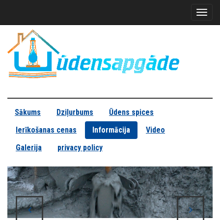
Toggl
naviga
Sākums
Dziļurbums
Ūdens spices
Ierīkošanas cenas
Informācija
Video
Galerija
privacy policy