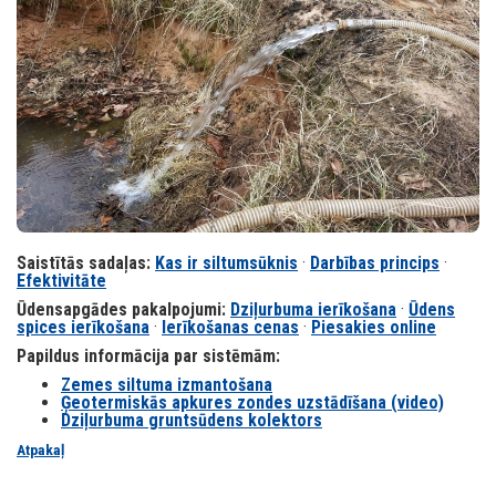
Saistītās sadaļas:
Kas ir siltumsūknis
·
Darbības princips
·
Efektivitāte
Ūdensapgādes pakalpojumi:
Dziļurbuma ierīkošana
·
Ūdens
spices ierīkošana
·
Ierīkošanas cenas
·
Piesakies online
Papildus informācija par sistēmām:
Zemes siltuma izmantošana
Ģeotermiskās apkures zondes uzstādīšana (video)
Dziļurbuma gruntsūdens kolektors
Atpakaļ