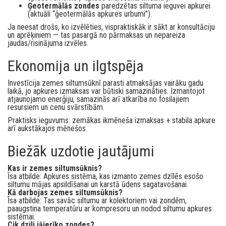
Ģeotermālās zondes
paredzētas siltuma ieguvei apkurei
(aktuāli “ģeotermālās apkures urbumi”).
Ja neesat drošs, ko izvēlēties, vispraktiskāk ir sākt ar konsultāciju
un aprēķiniem — tas pasargā no pārmaksas un nepareiza
jaudas/risinājuma izvēles.
Ekonomija un ilgtspēja
Investīcija zemes siltumsūknī parasti atmaksājas vairāku gadu
laikā, jo apkures izmaksas var būtiski samazināties. Izmantojot
atjaunojamo enerģiju, samazinās arī atkarība no fosilajiem
resursiem un cenu svārstībām.
Praktisks ieguvums: zemākas ikmēneša izmaksas + stabila apkure
arī aukstākajos mēnešos.
Biežāk uzdotie jautājumi
Kas ir zemes siltumsūknis?
Īsa atbilde: Apkures sistēma, kas izmanto zemes dzīlēs esošo
siltumu mājas apsildīšanai un karstā ūdens sagatavošanai.
Kā darbojas zemes siltumsūknis?
Īsa atbilde: Tas savāc siltumu ar kolektoriem vai zondēm,
paaugstina temperatūru ar kompresoru un nodod siltumu apkures
sistēmai.
Cik dziļi jāierīko zondes?