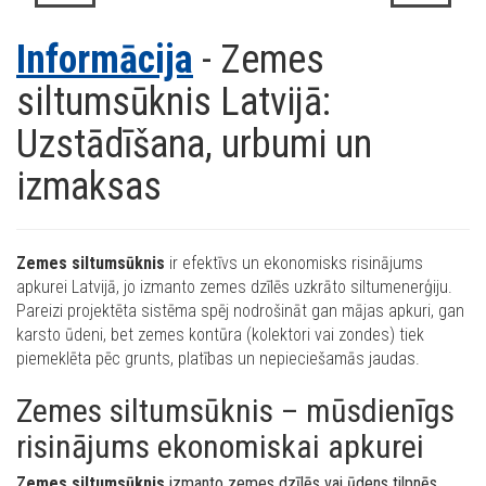
Informācija
- Zemes
siltumsūknis Latvijā:
Uzstādīšana, urbumi un
izmaksas
Zemes siltumsūknis
ir efektīvs un ekonomisks risinājums
apkurei Latvijā, jo izmanto zemes dzīlēs uzkrāto siltumenerģiju.
Pareizi projektēta sistēma spēj nodrošināt gan mājas apkuri, gan
karsto ūdeni, bet zemes kontūra (kolektori vai zondes) tiek
piemeklēta pēc grunts, platības un nepieciešamās jaudas.
Zemes siltumsūknis – mūsdienīgs
risinājums ekonomiskai apkurei
Zemes siltumsūknis
izmanto zemes dzīlēs vai ūdens tilpnēs