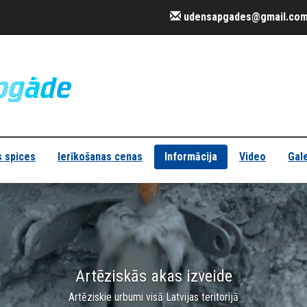
udensapgades@gmail.co
 spices
Ierīkošanas cenas
Informācija
Video
Gale