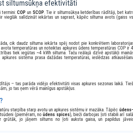
eto” siltumu, nevis to “sadedzina”. Tāpēc ar 1 kWh elektrības var
tkarībā no avota, temperatūrām un sistēmas uzbūves).
 siltumsūkņa efektivitāti
i termini:
COP
un
SCOP
. Tie ir siltumsūkņa lietderības rādītāji, bet katr
ir vieglāk salīdzināt iekārtas un saprast, kāpēc siltuma avots (gaiss vs
da, cik daudz siltuma iekārta spēj nodot pie konkrētiem laboratorija
s avota temperatūras un noteiktas apkures ūdens temperatūras COP ir 4
trības tiek iegūtas ~4 kWh siltuma. Taču reālajā dzīvē apstākļi mainā
s, apkures sistēma prasa dažādas temperatūras, ieslēdzas atkausēšan
tājs – tas parāda vidējo efektivitāti visas apkures sezonas laikā. Tieš
ām, jo tas ņem vērā mainīgus apstākļus.