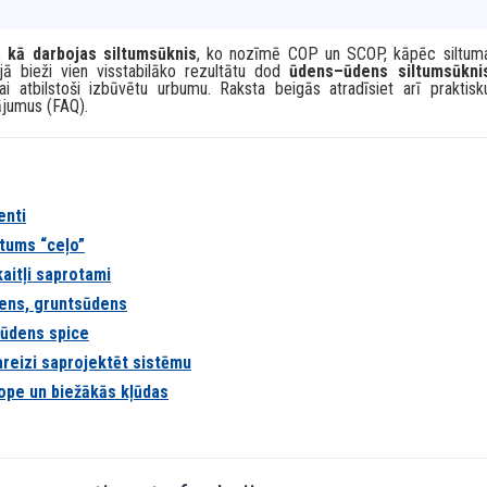
ūdens
– uz iekštelpām, kur šis siltums tiek izmantots apkurei un karst
icionālajiem apkures katliem, siltumsūknis siltumu “neražo” no kurināmā
ētu
jau esošu dabisko enerģiju mājā.
no vides (pat ja ārā ir auksts), ar kompresora palīdzību paaugstina
su apkures sistēmai. Tieši tāpēc siltumsūkņiem var būt ļoti augsta
ja siltuma avots ir stabils – piemēram,
ūdens spice
vai dziļāks
m,
kā darbojas siltumsūknis
, ko nozīmē COP un SCOP, kāpēc siltum
ā bieži vien visstabilāko rezultātu dod
ūdens–ūdens siltumsūkni
i atbilstoši izbūvētu urbumu. Raksta beigās atradīsiet arī praktisk
ājumus (FAQ).
enti
ltums “ceļo”
aitļi saprotami
dens, gruntsūdens
 ūdens spice