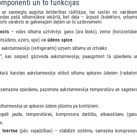
areizi saprojektēt sistēmu
kope un biežākās kļūdas
omponenti un to funkcijas
 un sasniegtu augstus lietderības rādītājus, tas sastāv no vairākie
odas pašā siltumsūkņa iekārtā, bet daļa – ārpusē (kolektors, urbums
ršots saraksts ar galvenajām daļām un to uzdevumiem.
avots
– vides siltuma uztvērējs: gaiss (āra bloks), zeme (horizontālai
ntsūdens, ezers, upe) vai
ūdens spice
.
ā aukstumnesējs (refrigerants) uzņem siltumu un iztvaiko.
”, kas saspiež gāzveida aukstumnesēju, paaugstinot tā spiedienu u
kurā karstais aukstumnesējs atdod siltumu apkures ūdenim (radiatori
samazina spiedienu, pazemina aukstumnesēja temperatūru un sagatav