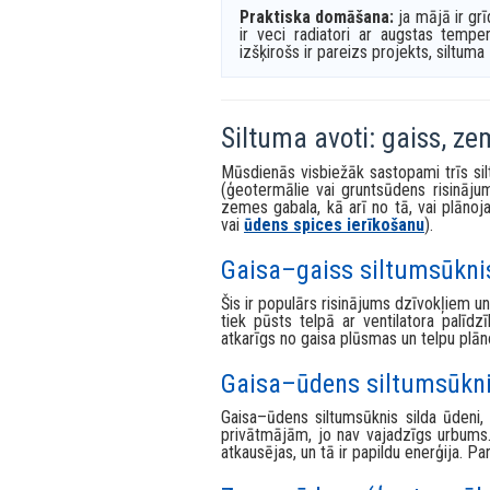
Kāpēc avots ir tik svarīgs
Siltumsūknis vislabāk strādā, ja tempe
ūdens siltumsūknis
, kas izmanto gru
savukārt gaisa sistēmām aukstumā ir
atkausēšana.
Praktiska domāšana:
ja mājā ir gr
ir veci radiatori ar augstas tempe
izšķirošs ir pareizs projekts, siltu
Siltuma avoti: gaiss, z
Mūsdienās visbiežāk sastopami trīs sil
(ģeotermālie vai gruntsūdens risinājum
zemes gabala, kā arī no tā, vai plānoja
vai
ūdens spices ierīkošanu
).
Gaisa–gaiss siltumsūkni
Šis ir populārs risinājums dzīvokļiem u
tiek pūsts telpā ar ventilatora palīd
atkarīgs no gaisa plūsmas un telpu plāno