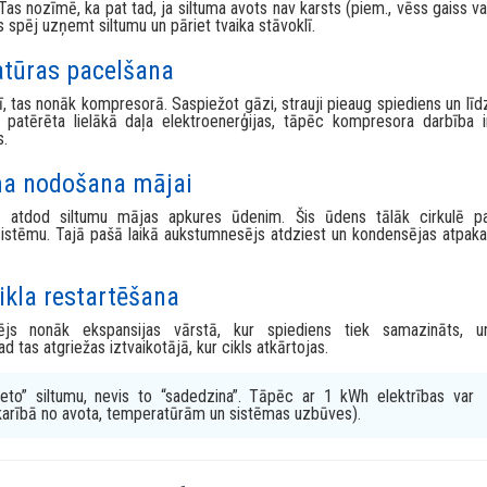
ens, ko iespējams izmantot caur
ūdens spici
vai urbumu. Piemēram, j
 temperatūra salā mainās daudz mazāk nekā gaisa temperatūra, tāpē
a “uzsūkšana”
ots aukstumnesējam. Aukstumnesējs izvēlēts tā, lai tas varētu iztvaiko
s nozīmē, ka pat tad, ja siltuma avots nav karsts (piem., vēss gaiss va
pēj uzņemt siltumu un pāriet tvaika stāvoklī.
tūras pacelšana
, tas nonāk kompresorā. Saspiežot gāzi, strauji pieaug spiediens un līd
k patērēta lielākā daļa elektroenerģijas, tāpēc kompresora darbība i
s.
ma nodošana mājai
ā atdod siltumu mājas apkures ūdenim. Šis ūdens tālāk cirkulē p
l sistēmu. Tajā pašā laikā aukstumnesējs atdziest un kondensējas atpaka
ikla restartēšana
js nonāk ekspansijas vārstā, kur spiediens tiek samazināts, u
d tas atgriežas iztvaikotājā, kur cikls atkārtojas.