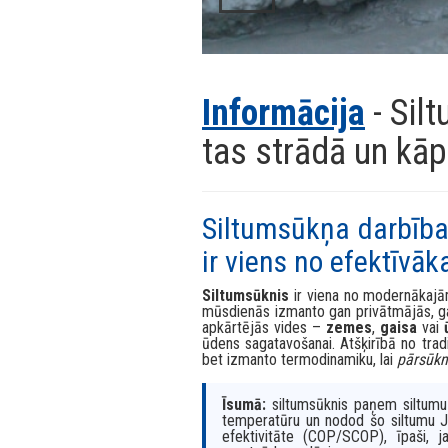
Informācija
- Sil
tas strādā un kāp
Siltumsūkņa darbības
ir viens no efektīvā
Siltumsūknis
ir viena no modernākajā
mūsdienās izmanto gan privātmājās, ga