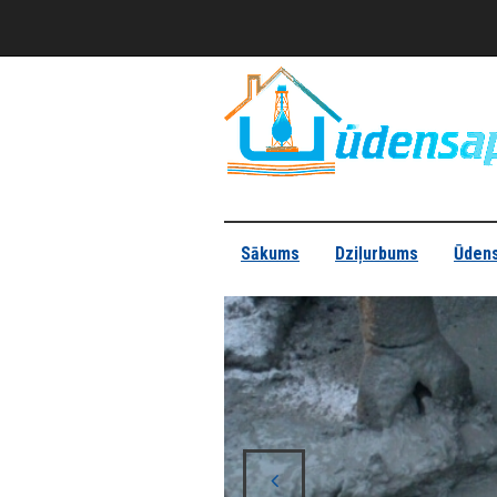
Sākums
Dziļurbums
Ūdens