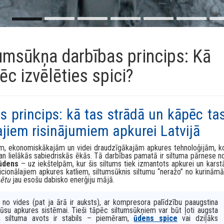
Ūdens no dziļurbuma akas
Ūdens ieguve no dziļurbuma akas
tumsūkņa darbības princips: Kā
ēc izvēlēties spici?
 princips: kā tas strādā un kāpēc ta
kajiem risinājumiem apkurei Latvijā
m, ekonomiskākajām un videi draudzīgākajām apkures tehnoloģijām, k
n lielākās sabiedriskās ēkās. Tā darbības pamatā ir siltuma pārnese n