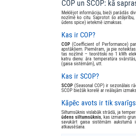
Galvenā ideja:
siltumsūknis “pārvi
“pārvietot” vairākas kWh siltuma (a
COP un SCOP: kā saprast
Meklējot informāciju, bieži parādās div
nozīmē ko citu. Saprotot šo atšķirību, 
ūdens spice) ietekmē izmaksas.
Kas ir COP?
COP
(Coefficient of Performance) parā
apstākļiem. Piemēram, ja pie noteikta
tas nozīmē – teorētiski no 1 kWh elek
katru dienu: āra temperatūra svārstā
(gaisa sistēmām), utt.
Kas ir SCOP?
SCOP
(Seasonal COP) ir sezonālais rādī
SCOP biežāk korelē ar reālajām izmaks