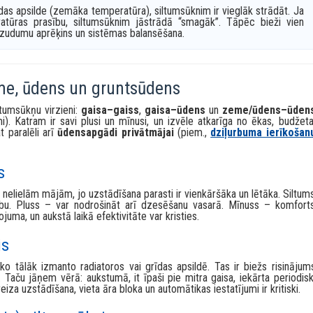
?
ratūru starpība starp avotu un apkures sistēmu ir mazāka. Tāpēc
ūdens
ntsūdeni (piemēram, no
ūdens spices
), bieži darbojas ļoti stabili arī salā
 grūtāk, jo jāņem siltums no ļoti auksta gaisa, un papildus jāvei
īdas apsilde (zemāka temperatūra), siltumsūknim ir vieglāk strādāt. Ja
ratūras prasību, siltumsūknim jāstrādā “smagāk”. Tāpēc bieži vien
ma zudumu aprēķins un sistēmas balansēšana.
eme, ūdens un gruntsūdens
tumsūkņu virzieni:
gaisa–gaiss
,
gaisa–ūdens
un
zeme/ūdens–ūden
i). Katram ir savi plusi un mīnusi, un izvēle atkarīga no ēkas, budžeta
t paralēli arī
ūdensapgādi privātmājai
(piem.,
dziļurbuma ierīkošan
s
n nelielām mājām, jo uzstādīšana parasti ir vienkāršāka un lētāka. Siltum
zību. Pluss – var nodrošināt arī dzesēšanu vasarā. Mīnuss – komfort
juma, un aukstā laikā efektivitāte var kristies.