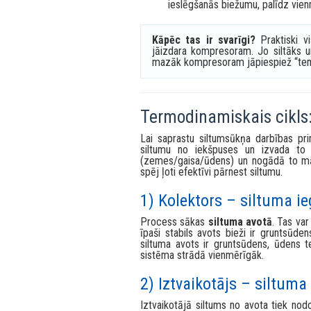
Cirkulācijas sūkņi
– nodrošina s
Automātika un sensori
– reg
sistēmām), kā arī aizsargā iekārt
Siltuma akumulators / bufera
ieslēgšanās biežumu, palīdz vien
Kāpēc tas ir svarīgi?
Praktiski vi
jāizdara kompresoram. Jo siltāks u
mazāk kompresoram jāpiespiež “tem
Termodinamiskais cikls:
Lai saprastu siltumsūkņa darbības pri
siltumu no iekšpuses un izvada to 
(zemes/gaisa/ūdens) un nogādā to māj
spēj ļoti efektīvi pārnest siltumu.
1) Kolektors – siltuma i
Process sākas
siltuma avotā
. Tas va