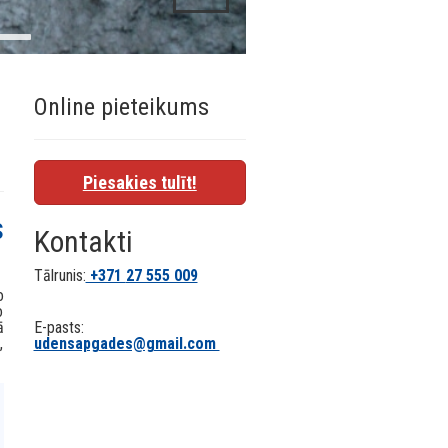
Online pieteikums
Piesakies tulīt!
s
Kontakti
Tālrunis:
+371
27 555 009
o
o