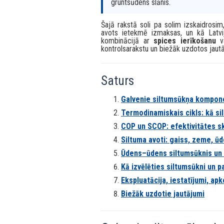
apkārtējās vides –
zemes
,
gaisa
vai
ūdens sagatavošanai. Atšķirībā no trad
bet izmanto termodinamiku, lai
pārsūkn
Īsumā:
siltumsūknis paņem siltumu 
temperatūru un nodod šo siltumu Jū
efektivitāte (COP/SCOP), īpaši, 
gruntsūdens slānis.
Šajā rakstā soli pa solim izskaidrosi
avots ietekmē izmaksas, un kā Latvij
kombinācijā ar
spices ierīkošanu
va
kontrolsarakstu un biežāk uzdotos jaut
Saturs
Galvenie siltumsūkņa kompon
Termodinamiskais cikls: kā si
COP un SCOP: efektivitātes sk
Siltuma avoti: gaiss, zeme, ū
Ūdens–ūdens siltumsūknis un