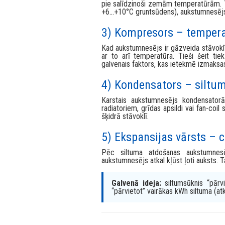
īpaši stabils avots bieži ir gruntsūd
siltuma avots ir gruntsūdens, ūdens
sistēma strādā vienmērīgāk.
2) Iztvaikotājs – siltum
Iztvaikotājā siltums no avota tiek nod
pie salīdzinoši zemām temperatūrām. Ta
+6…+10°C gruntsūdens), aukstumnesējs s
3) Kompresors – tempera
Kad aukstumnesējs ir gāzveida stāvoklī
ar to arī temperatūra. Tieši šeit tie
galvenais faktors, kas ietekmē izmaksa
4) Kondensators – siltu
Karstais aukstumnesējs kondensator
radiatoriem, grīdas apsildi vai fan-coi
šķidrā stāvoklī.
5) Ekspansijas vārsts – c
Pēc siltuma atdošanas aukstumnesē
aukstumnesējs atkal kļūst ļoti auksts. Ta