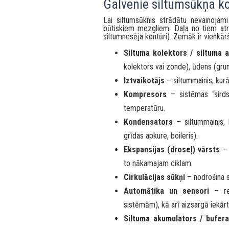
Kā izvēlēties siltumsūkni un p
Ekspluatācija, iestatījumi, ap
Biežāk uzdotie jautājumi
Galvenie siltumsūkņa k
Lai siltumsūknis strādātu nevainojami
būtiskiem mezgliem. Daļa no tiem atr
siltumnesēja kontūri). Zemāk ir vienkā
Siltuma kolektors / siltuma 
kolektors vai zonde), ūdens (gru
Iztvaikotājs
– siltummainis, kur
Kompresors
– sistēmas “sirds
temperatūru.
Kondensators
– siltummainis, 
grīdas apkure, boileris).
Ekspansijas (droseļ) vārsts
– 
to nākamajam ciklam.