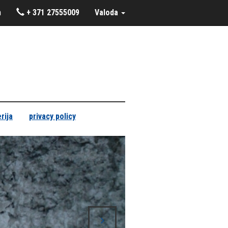
m
+ 371 27555009
Valoda
rija
privacy policy