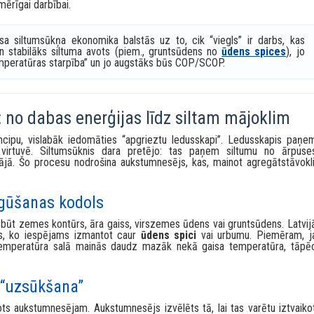
iltumnesēja un apkures ūdens plūsmu pa kontūriem.
ulē jaudu, temperatūras, kompresora darbību, atkausēšanu (gais
u.
 tvertne
(pēc vajadzības) – stabilizē sistēmu, samazina kompresor
mērīgai darbībai.
sa siltumsūkņa ekonomika balstās uz to, cik “viegls” ir darbs, kas
n stabilāks siltuma avots (piem., gruntsūdens no
ūdens spices
), jo
peratūras starpība” un jo augstāks būs COP/SCOP.
 no dabas enerģijas līdz siltam mājoklim
ncipu, vislabāk iedomāties “apgrieztu ledusskapi”. Ledusskapis paņe
virtuvē. Siltumsūknis dara pretējo: tas paņem siltumu no ārpuse
ā. Šo procesu nodrošina aukstumnesējs, kas, mainot agregātstāvokli
egūšanas kodols
r būt zemes kontūrs, āra gaiss, virszemes ūdens vai gruntsūdens. Latvij