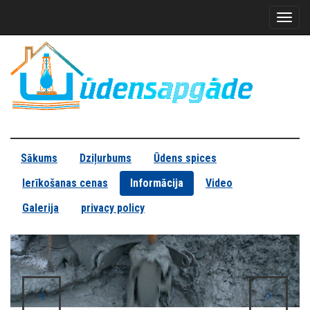
Toggl
naviga
Sākums
Dziļurbums
Ūdens spices
Ierīkošanas cenas
Informācija
Video
Galerija
privacy policy