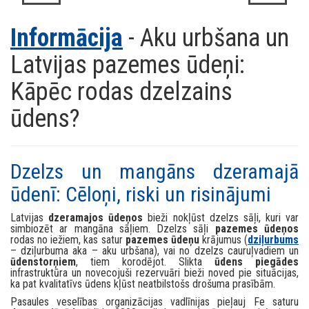
Informācija
- Aku urbšana un
Latvijas pazemes ūdeņi:
Kāpēc rodas dzelzains
ūdens?
Dzelzs un mangāns dzeramajā
ūdenī: Cēloņi, riski un risinājumi
Latvijas
dzeramajos ūdeņos
bieži nokļūst dzelzs sāļi, kuri var
simbiozēt ar mangāna sāļiem. Dzelzs sāļi
pazemes ūdeņos
rodas no iežiem, kas satur
pazemes ūdeņu
krājumus (
dziļurbums
– dziļurbuma aka – aku urbšana), vai no dzelzs cauruļvadiem un
ūdenstorņiem
, tiem korodējot. Slikta
ūdens piegādes
infrastruktūra un novecojuši rezervuāri bieži noved pie situācijas,
ka pat kvalitatīvs ūdens kļūst neatbilstošs drošuma prasībām.
Pasaules veselības organizācijas vadlīnijas pieļauj Fe saturu