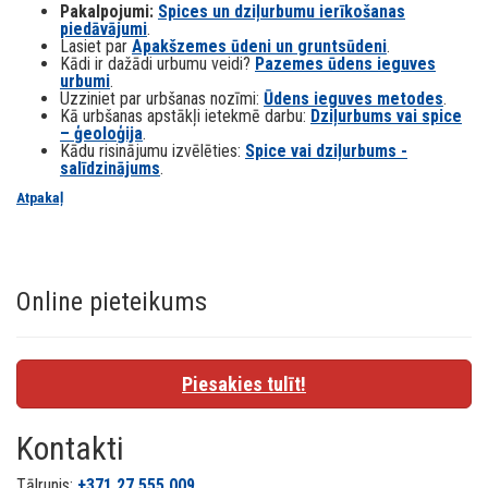
Pakalpojumi:
Spices un dziļurbumu ierīkošanas
piedāvājumi
.
Lasiet par
Apakšzemes ūdeni un gruntsūdeni
.
Kādi ir dažādi urbumu veidi?
Pazemes ūdens ieguves
urbumi
.
Uzziniet par urbšanas nozīmi:
Ūdens ieguves metodes
.
Kā urbšanas apstākļi ietekmē darbu:
Dziļurbums vai spice
– ģeoloģija
.
Kādu risinājumu izvēlēties:
Spice vai dziļurbums -
salīdzinājums
.
Atpakaļ
Online pieteikums
Piesakies tulīt!
Kontakti
Tālrunis:
+371
27 555 009