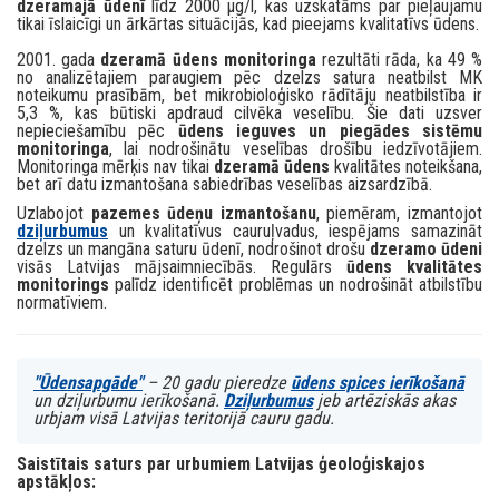
dzeramajā ūdenī
līdz 2000 µg/l, kas uzskatāms par pieļaujamu
tikai īslaicīgi un ārkārtas situācijās, kad pieejams kvalitatīvs ūdens.
2001. gada
dzeramā ūdens monitoringa
rezultāti rāda, ka 49 %
no analizētajiem paraugiem pēc dzelzs satura neatbilst MK
noteikumu prasībām, bet mikrobioloģisko rādītāju neatbilstība ir
5,3 %, kas būtiski apdraud cilvēka veselību. Šie dati uzsver
nepieciešamību pēc
ūdens ieguves un piegādes sistēmu
monitoringa
, lai nodrošinātu veselības drošību iedzīvotājiem.
Monitoringa mērķis nav tikai
dzeramā ūdens
kvalitātes noteikšana,
bet arī datu izmantošana sabiedrības veselības aizsardzībā.
Uzlabojot
pazemes ūdeņu izmantošanu
, piemēram, izmantojot
dziļurbumus
un kvalitatīvus cauruļvadus, iespējams samazināt
dzelzs un mangāna saturu ūdenī, nodrošinot drošu
dzeramo ūdeni
visās Latvijas mājsaimniecībās. Regulārs
ūdens kvalitātes
monitorings
palīdz identificēt problēmas un nodrošināt atbilstību
normatīviem.
"Ūdensapgāde"
– 20 gadu pieredze
ūdens spices ierīkošanā
un dziļurbumu ierīkošanā.
Dziļurbumus
jeb artēziskās akas
urbjam visā Latvijas teritorijā cauru gadu.
Saistītais saturs par urbumiem Latvijas ģeoloģiskajos
apstākļos: