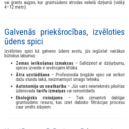
vai grants augsni, kur gruntsūdens atrodas nelielā dziļumā (vidēji
4–12 metri).
Galvenās priekšrocības, izvēloties
ūdens spici
Izvēloties spici kā galveno ūdens avotu, jūs iegūstat vairākus
būtiskus labumus:
Zemas ierīkošanas izmaksas
– Salīdzinot ar dziļurbumu,
spices izveide ir ievērojami lētāka.
Ātra uzstādīšana
– Profesionāla brigāde spici var ierīkot
dažu stundu laikā, neizmantojot smago tehniku.
Autonomija un neatkarība
– Jūs vairs neietekmēs pilsētas
ūdensvada
tarifu izmaiņas
vai remontdarbi.
Ekoloģisks risinājums
– Tiek izmantoti dabīgie
gruntsūdens resursi, kas iziet dabisko filtrācijas procesu
caur smilts slāņiem.