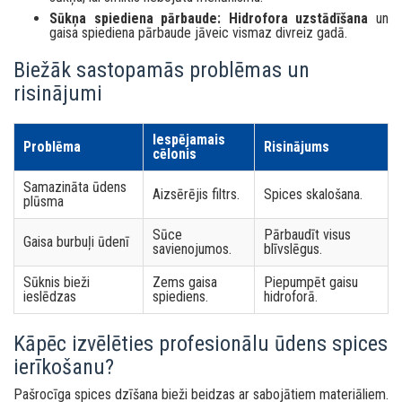
Sūkņa spiediena pārbaude:
Hidrofora uzstādīšana
un
gaisa spiediena pārbaude jāveic vismaz divreiz gadā.
Biežāk sastopamās problēmas un
risinājumi
Iespējamais
Problēma
Risinājums
cēlonis
Samazināta ūdens
Aizsērējis filtrs.
Spices skalošana.
plūsma
Sūce
Pārbaudīt visus
Gaisa burbuļi ūdenī
savienojumos.
blīvslēgus.
Sūknis bieži
Zems gaisa
Piepumpēt gaisu
ieslēdzas
spiediens.
hidroforā.
Kāpēc izvēlēties profesionālu ūdens spices
ierīkošanu?
Pašrocīga spices dzīšana bieži beidzas ar sabojātiem materiāliem.