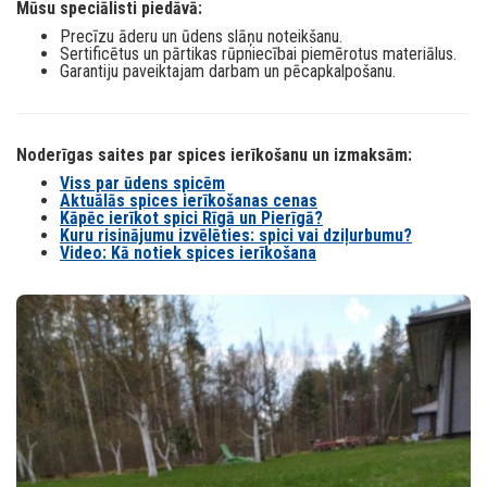
Mūsu speciālisti piedāvā:
Precīzu āderu un ūdens slāņu noteikšanu.
Sertificētus un pārtikas rūpniecībai piemērotus materiālus.
Garantiju paveiktajam darbam un pēcapkalpošanu.
Noderīgas saites par spices ierīkošanu un izmaksām:
Viss par ūdens spicēm
Aktuālās spices ierīkošanas cenas
Kāpēc ierīkot spici Rīgā un Pierīgā?
Kuru risinājumu izvēlēties: spici vai dziļurbumu?
Video: Kā notiek spices ierīkošana