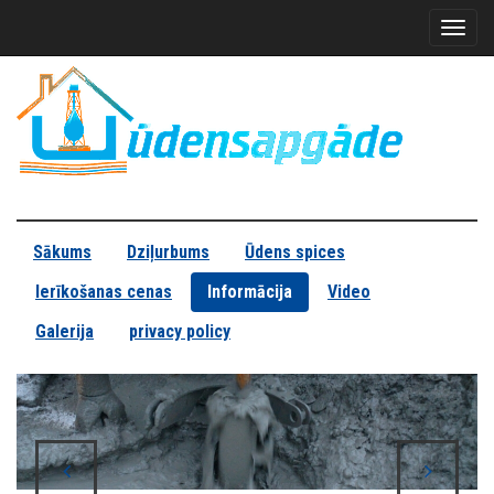
Toggl
naviga
Sākums
Dziļurbums
Ūdens spices
Ierīkošanas cenas
Informācija
Video
Galerija
privacy policy