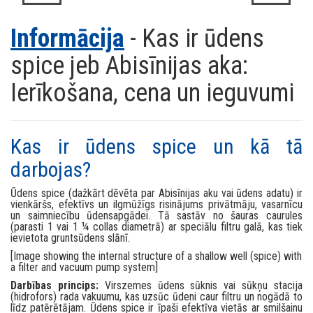
Informācija
- Kas ir ūdens
spice jeb Abisīnijas aka:
Ierīkošana, cena un ieguvumi
Kas ir ūdens spice un kā tā
darbojas?
Ūdens spice (dažkārt dēvēta par Abisīnijas aku vai ūdens adatu) ir
vienkāršs, efektīvs un ilgmūžīgs risinājums privātmāju, vasarnīcu
un saimniecību ūdensapgādei. Tā sastāv no šauras caurules
(parasti 1 vai 1 ¼ collas diametrā) ar speciālu filtru galā, kas tiek
ievietota gruntsūdens slānī.
[Image showing the internal structure of a shallow well (spice) with
a filter and vacuum pump system]
Darbības princips:
Virszemes ūdens sūknis vai sūkņu stacija
(hidrofors) rada vakuumu, kas uzsūc ūdeni caur filtru un nogādā to
līdz patērētājam. Ūdens spice ir īpaši efektīva vietās ar smilšainu