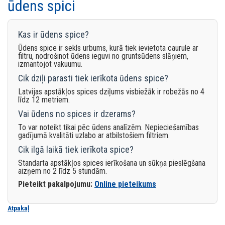
ūdens spici
Kas ir ūdens spice?
Ūdens spice ir sekls urbums, kurā tiek ievietota caurule ar
filtru, nodrošinot ūdens ieguvi no gruntsūdens slāņiem,
izmantojot vakuumu.
Cik dziļi parasti tiek ierīkota ūdens spice?
Latvijas apstākļos spices dziļums visbiežāk ir robežās no 4
līdz 12 metriem.
Vai ūdens no spices ir dzerams?
To var noteikt tikai pēc ūdens analīzēm. Nepieciešamības
gadījumā kvalitāti uzlabo ar atbilstošiem filtriem.
Cik ilgā laikā tiek ierīkota spice?
Standarta apstākļos spices ierīkošana un sūkņa pieslēgšana
aizņem no 2 līdz 5 stundām.
Pieteikt pakalpojumu:
Online pieteikums
Atpakaļ