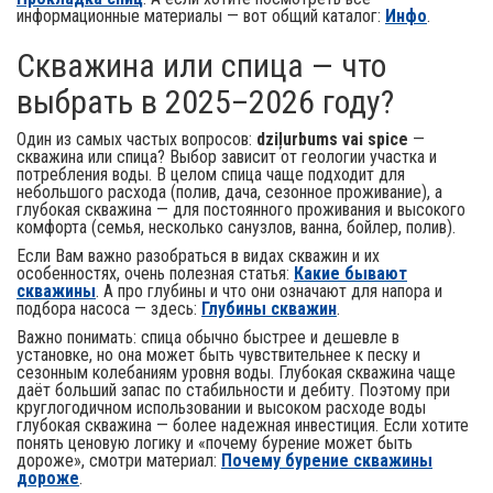
информационные материалы — вот общий каталог:
Инфо
.
Скважина или спица — что
выбрать в 2025–2026 году?
Один из самых частых вопросов:
dziļurbums vai spice
—
скважина или спица? Выбор зависит от геологии участка и
потребления воды. В целом спица чаще подходит для
небольшого расхода (полив, дача, сезонное проживание), а
глубокая скважина — для постоянного проживания и высокого
комфорта (семья, несколько санузлов, ванна, бойлер, полив).
Если Вам важно разобраться в видах скважин и их
особенностях, очень полезная статья:
Какие бывают
скважины
. А про глубины и что они означают для напора и
подбора насоса — здесь:
Глубины скважин
.
Важно понимать: спица обычно быстрее и дешевле в
установке, но она может быть чувствительнее к песку и
сезонным колебаниям уровня воды. Глубокая скважина чаще
даёт больший запас по стабильности и дебиту. Поэтому при
круглогодичном использовании и высоком расходе воды
глубокая скважина — более надежная инвестиция. Если хотите
понять ценовую логику и «почему бурение может быть
дороже», смотри материал:
Почему бурение скважины
дороже
.