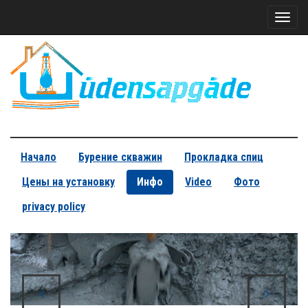
Toggl
naviga
Начало
Бурение скважин
Прокладка спиц
Цены на установку
Инфо
Video
Фото
privacy policy