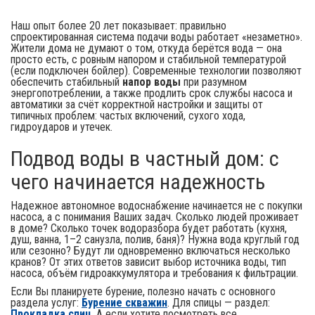
Наш опыт более 20 лет показывает: правильно
спроектированная система подачи воды работает «незаметно».
Жители дома не думают о том, откуда берётся вода — она
просто есть, с ровным напором и стабильной температурой
(если подключен бойлер). Современные технологии позволяют
обеспечить стабильный
напор воды
при разумном
энергопотреблении, а также продлить срок службы насоса и
автоматики за счёт корректной настройки и защиты от
типичных проблем: частых включений, сухого хода,
гидроударов и утечек.
Подвод воды в частный дом: с
чего начинается надежность
Надежное автономное водоснабжение начинается не с покупки
насоса, а с понимания Ваших задач. Сколько людей проживает
в доме? Сколько точек водоразбора будет работать (кухня,
душ, ванна, 1–2 санузла, полив, баня)? Нужна вода круглый год
или сезонно? Будут ли одновременно включаться несколько
кранов? От этих ответов зависит выбор источника воды, тип
насоса, объём гидроаккумулятора и требования к фильтрации.
Если Вы планируете бурение, полезно начать с основного
раздела услуг:
Бурение скважин
. Для спицы — раздел:
Прокладка спиц
. А если хотите посмотреть все