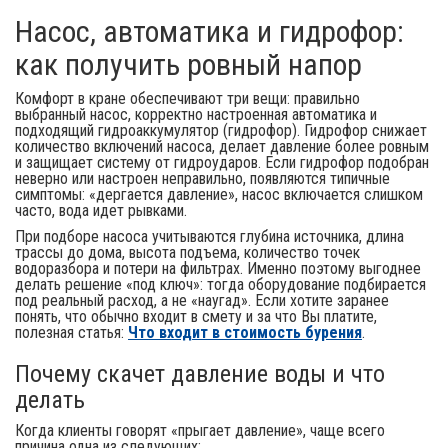
Насос, автоматика и гидрофор:
как получить ровный напор
Комфорт в кране обеспечивают три вещи: правильно
выбранный насос, корректно настроенная автоматика и
подходящий гидроаккумулятор (гидрофор). Гидрофор снижает
количество включений насоса, делает давление более ровным
и защищает систему от гидроударов. Если гидрофор подобран
неверно или настроен неправильно, появляются типичные
симптомы: «дергается давление», насос включается слишком
часто, вода идет рывками.
При подборе насоса учитываются глубина источника, длина
трассы до дома, высота подъема, количество точек
водоразбора и потери на фильтрах. Именно поэтому выгоднее
делать решение «под ключ»: тогда оборудование подбирается
под реальный расход, а не «наугад». Если хотите заранее
понять, что обычно входит в смету и за что Вы платите,
полезная статья:
Что входит в стоимость бурения
.
Почему скачет давление воды и что
делать
Когда клиенты говорят «прыгает давление», чаще всего
причина одна из следующих: