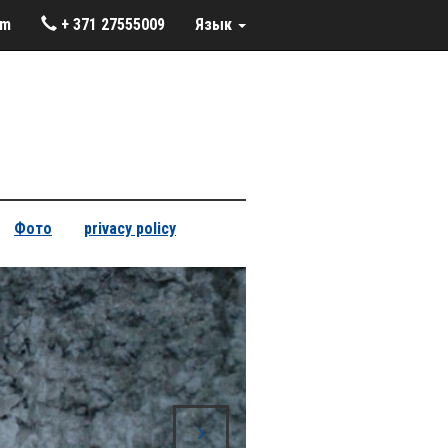
om
+ 371 27555009
Язык
Фото
privacy policy