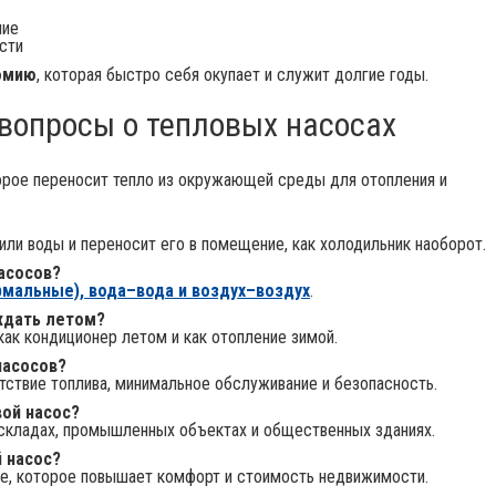
ние
сти
номию
, которая быстро себя окупает и служит долгие годы.
вопросы о тепловых насосах
орое переносит тепло из окружающей среды для отопления и
 или воды и переносит его в помещение, как холодильник наоборот.
асосов?
рмальные), вода–вода и воздух–воздух
.
ждать летом?
ак кондиционер летом и как отопление зимой.
насосов?
утствие топлива, минимальное обслуживание и безопасность.
вой насос?
, складах, промышленных объектах и общественных зданиях.
 насос?
е, которое повышает комфорт и стоимость недвижимости.