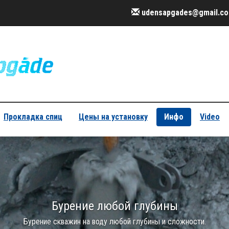
udensapgades@gmail.c
Прокладка спиц
Цены на установку
Инфо
Video