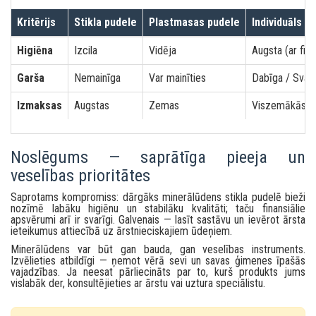
Kritērijs
Stikla pudele
Plastmasas pudele
Individuāls u
Higiēna
Izcila
Vidēja
Augsta (ar filt
Garša
Nemainīga
Var mainīties
Dabīga / Svai
Izmaksas
Augstas
Zemas
Viszemākās il
Noslēgums — saprātīga pieeja un
veselības prioritātes
Saprotams kompromiss: dārgāks minerālūdens stikla pudelē bieži
nozīmē labāku higiēnu un stabilāku kvalitāti; taču finansiālie
apsvērumi arī ir svarīgi. Galvenais — lasīt sastāvu un ievērot ārsta
ieteikumus attiecībā uz ārstnieciskajiem ūdeņiem.
Minerālūdens var būt gan bauda, gan veselības instruments.
Izvēlieties atbildīgi — ņemot vērā sevi un savas ģimenes īpašās
vajadzības. Ja neesat pārliecināts par to, kurš produkts jums
vislabāk der, konsultējieties ar ārstu vai uztura speciālistu.