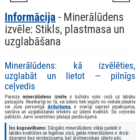
Informācija
- Minerālūdens
izvēle: Stikls, plastmasa un
uzglabāšana
Minerālūdens: kā izvēlēties,
uzglabāt un lietot — pilnīgs
ceļvedis
Pareiza
minerālūdens izvēle
ir būtisks solis ceļā uz labāku
pašsajūtu. Neatkarīgi no tā, vai ūdens tiek iegūts no veikala plaukta
vai Jūsu personīgā
dziļurbuma
, ir svarīgi saprast iepakojuma,
sastāva un uzglabāšanas ietekmi uz ūdens kvalitāti. Šis ceļvedis
palīdzēs Jums orientēties plašajā piedāvājumā.
Īss kopsavilkums:
Dārgāks minerālūdens stikla pudelē ir
labāks kvalitātes un higiēnas ziņā; galda minerālūdens ir droši
dzerams bez ierobežojuma, bet ārstnieciskais jālieto pēc