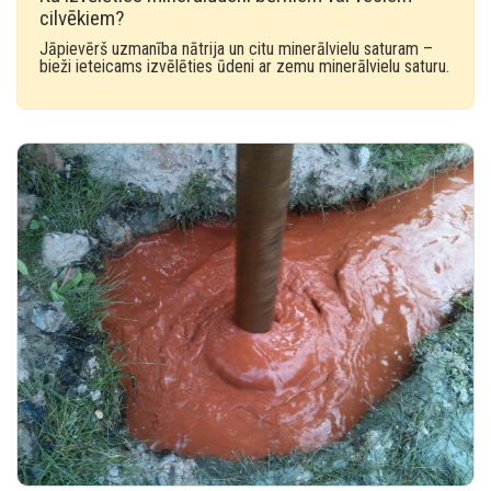
cilvēkiem?
Jāpievērš uzmanība nātrija un citu minerālvielu saturam –
bieži ieteicams izvēlēties ūdeni ar zemu minerālvielu saturu.