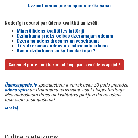
Uzzināt cenas ūdens spices ierīkošanai
Noderīgi resursi par ūdens kvalitāti un izvēli:
Minerālūdens kvalitātes kritēriji
Dziļurbuma priekšrocības dzeramajam ūdenim
Dzeramā ūdens drošums un veselīgums
Tīrs dzeramais ūdens no individuālā urbuma
Kas ir dziļurbums un kā tas darbojas?
Saņemiet profesionālu konsultāciju par savu ūdens apgādi!
Ūdensapgāde.lv
speciālistiem ir vairāk nekā 20 gadu pieredze
ūdens spicu
un dziļurbumu ierīkošanā visā Latvijas teritorijā.
Mēs nodrošinām drošu un kvalitatīvu piekļuvi dabas ūdens
resursiem Jūsu īpašumā!
Atpakaļ
Online pieteikums