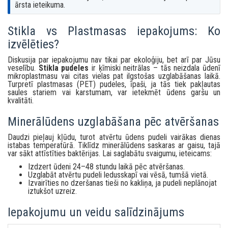
ārsta ieteikuma.
Stikla vs Plastmasas iepakojums: Ko
izvēlēties?
Diskusija par iepakojumu nav tikai par ekoloģiju, bet arī par Jūsu
veselību.
Stikla pudeles
ir ķīmiski neitrālas – tās neizdala ūdenī
mikroplastmasu vai citas vielas pat ilgstošas uzglabāšanas laikā.
Turpretī plastmasas (PET) pudeles, īpaši, ja tās tiek pakļautas
saules stariem vai karstumam, var ietekmēt ūdens garšu un
kvalitāti.
Minerālūdens uzglabāšana pēc atvēršanas
Daudzi pieļauj kļūdu, turot atvērtu ūdens pudeli vairākas dienas
istabas temperatūrā. Tiklīdz minerālūdens saskaras ar gaisu, tajā
var sākt attīstīties baktērijas. Lai saglabātu svaigumu, ieteicams:
Izdzert ūdeni 24–48 stundu laikā pēc atvēršanas.
Uzglabāt atvērtu pudeli ledusskapī vai vēsā, tumšā vietā.
Izvairīties no dzeršanas tieši no kakliņa, ja pudeli neplānojat
iztukšot uzreiz.
Iepakojumu un veidu salīdzinājums