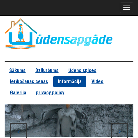
Toggl
naviga
Sākums
Dziļurbums
Ūdens spices
Ierīkošanas cenas
Informācija
Video
Galerija
privacy policy