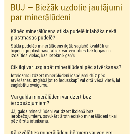
BUJ — Biežāk uzdotie jautājumi
par minerālūdeni
Kāpēc minerālūdens stikla pudelē ir labāks nekā
plastmasas pudelē?
Stikla pudelēs minerālūdens ilgāk saglabā kvalitāti un
higiēnu, jo plastmasā ātrāk var veidoties baktērijas un
izdalīties vielas, kas ietekmē garšu.
Cik ilgi var uzglabāt minerālūdeni pēc atvēršanas?
Ieteicams izdzert minerālūdeni iespējami drīz pēc
atvēršanas, uzglabājot to ledusskapī vai citā vēsā vietā, lai
saglabātu svaigumu.
Vai galda minerālūdeni var dzert bez
ierobežojumiem?
Jā, galda minerālūdeni var dzert ikdienā bez
ierobežojumiem, savukārt ārstniecisko minerālūdeni tikai
pēc ārsta ieteikuma.
Kā izvēlēties minerālūdeni bērniem vai veciem