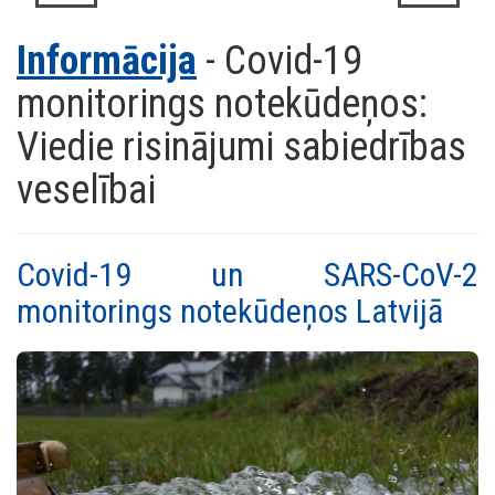
Informācija
- Covid-19
monitorings notekūdeņos:
Viedie risinājumi sabiedrības
veselībai
Covid-19 un SARS-CoV-2
monitorings notekūdeņos Latvijā