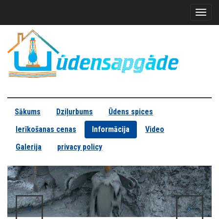
Toggl
naviga
Sākums
Dziļurbums
Ūdens spices
Ierīkošanas cenas
Informācija
Video
Galerija
privacy policy