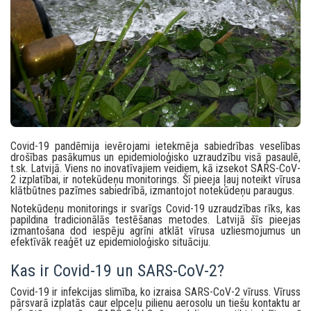
Covid-19 pandēmija ievērojami ietekmēja sabiedrības veselības
drošības pasākumus un epidemioloģisko uzraudzību visā pasaulē,
t.sk. Latvijā. Viens no inovatīvajiem veidiem, kā izsekot SARS-CoV-
2 izplatībai, ir notekūdeņu monitorings. Šī pieeja ļauj noteikt vīrusa
klātbūtnes pazīmes sabiedrībā, izmantojot notekūdeņu paraugus.
Notekūdeņu monitorings ir svarīgs Covid-19 uzraudzības rīks, kas
papildina tradicionālās testēšanas metodes. Latvijā šīs pieejas
izmantošana dod iespēju agrīni atklāt vīrusa uzliesmojumus un
efektīvāk reaģēt uz epidemioloģisko situāciju.
Kas ir Covid-19 un SARS-CoV-2?
Covid-19 ir infekcijas slimība, ko izraisa SARS-CoV-2 vīruss. Vīruss
pārsvarā izplatās caur elpceļu pilienu aerosolu un tiešu kontaktu ar