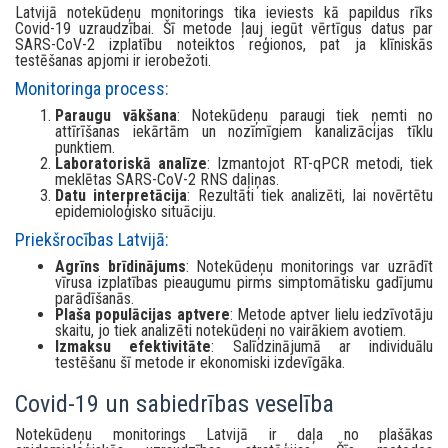
Latvijā notekūdeņu monitorings tika ieviests kā papildus rīks
Covid-19 uzraudzībai. Šī metode ļauj iegūt vērtīgus datus par
SARS-CoV-2 izplatību noteiktos reģionos, pat ja klīniskās
testēšanas apjomi ir ierobežoti.
Monitoringa process:
Paraugu vākšana
: Notekūdeņu paraugi tiek ņemti no
attīrīšanas iekārtām un nozīmīgiem kanalizācijas tīklu
punktiem.
Laboratoriskā analīze
: Izmantojot RT-qPCR metodi, tiek
meklētas SARS-CoV-2 RNS daļiņas.
Datu interpretācija
: Rezultāti tiek analizēti, lai novērtētu
epidemioloģisko situāciju.
Priekšrocības Latvijā:
Agrīns brīdinājums
: Notekūdeņu monitorings var uzrādīt
vīrusa izplatības pieaugumu pirms simptomātisku gadījumu
parādīšanās.
Plaša populācijas aptvere
: Metode aptver lielu iedzīvotāju
skaitu, jo tiek analizēti notekūdeņi no vairākiem avotiem.
Izmaksu efektivitāte
: Salīdzinājumā ar individuālu
testēšanu šī metode ir ekonomiski izdevīgāka.
Covid-19 un sabiedrības veselība
Notekūdeņu monitorings Latvijā ir daļa no plašākas