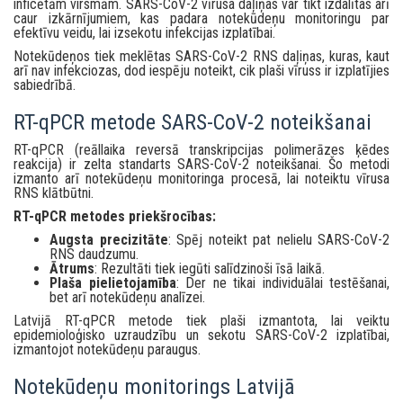
inficētām virsmām. SARS-CoV-2 vīrusa daļiņas var tikt izdalītas arī
caur izkārnījumiem, kas padara notekūdeņu monitoringu par
efektīvu veidu, lai izsekotu infekcijas izplatībai.
Notekūdeņos tiek meklētas SARS-CoV-2 RNS daļiņas, kuras, kaut
arī nav infekciozas, dod iespēju noteikt, cik plaši vīruss ir izplatījies
sabiedrībā.
RT-qPCR metode SARS-CoV-2 noteikšanai
RT-qPCR (reāllaika reversā transkripcijas polimerāzes ķēdes
reakcija) ir zelta standarts SARS-CoV-2 noteikšanai. Šo metodi
izmanto arī notekūdeņu monitoringa procesā, lai noteiktu vīrusa
RNS klātbūtni.
RT-qPCR metodes priekšrocības:
Augsta precizitāte
: Spēj noteikt pat nelielu SARS-CoV-2
RNS daudzumu.
Ātrums
: Rezultāti tiek iegūti salīdzinoši īsā laikā.
Plaša pielietojamība
: Der ne tikai individuālai testēšanai,
bet arī notekūdeņu analīzei.
Latvijā RT-qPCR metode tiek plaši izmantota, lai veiktu
epidemioloģisko uzraudzību un sekotu SARS-CoV-2 izplatībai,
izmantojot notekūdeņu paraugus.
Notekūdeņu monitorings Latvijā