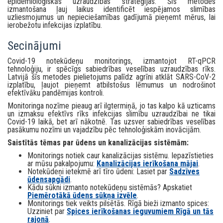
epidemioloģiskās uzraudzības stratēģijas. Šīs metodes
izmantošana ļauj laikus identificēt iespējamos slimības
uzliesmojumus un nepieciešamības gadījumā pieņemt mērus, lai
ierobežotu infekcijas izplatību.
Secinājumi
Covid-19 notekūdeņu monitorings, izmantojot RT-qPCR
tehnoloģiju, ir spēcīgs sabiedrības veselības uzraudzības rīks.
Latvijā šīs metodes pielietojums palīdz agrīni atklāt SARS-CoV-2
izplatību, ļaujot pieņemt atbilstošus lēmumus un nodrošinot
efektīvāku pandēmijas kontroli.
Monitoringa nozīme pieaug arī ilgtermiņā, jo tas kalpo kā uzticams
un izmaksu efektīvs rīks infekcijas slimību uzraudzībai ne tikai
Covid-19 laikā, bet arī nākotnē. Tas uzsver sabiedrības veselības
pasākumu nozīmi un vajadzību pēc tehnoloģiskām inovācijām.
Saistītās tēmas par ūdens un kanalizācijas sistēmām:
Monitorings notiek caur kanalizācijas sistēmu. Iepazīstieties
ar mūsu pakalpojumu:
Kanalizācijas ierīkošana mājai
.
Notekūdeņi ietekmē arī tīro ūdeni: Lasiet par
Sadzīves
ūdensapgādi
.
Kādu sūkni izmanto notekūdeņu sistēmās? Apskatiet
Piemērotākā ūdens sūkņa izvēle
.
Monitorings tiek veikts pilsētās. Rīgā bieži izmanto spices:
Uzziniet par
Spices ierīkošanas ieguvumiem Rīgā un tās
rajonā
.