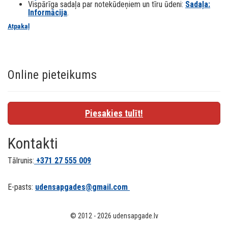
Vispārīga sadaļa par notekūdeņiem un tīru ūdeni:
Sadaļa:
Informācija
.
Atpakaļ
Online pieteikums
Piesakies tulīt!
Kontakti
Tālrunis:
+371
27 555 009
E-pasts:
udensapgades@gmail.com
© 2012 - 2026 udensapgade.lv