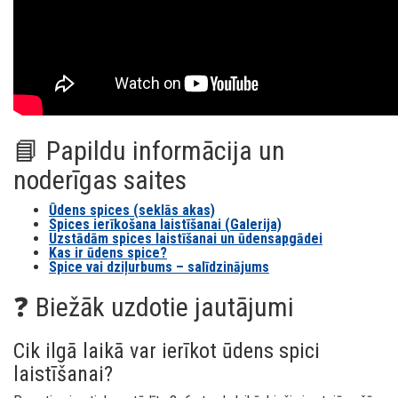
📘 Papildu informācija un
noderīgas saites
Ūdens spices (seklās akas)
Spices ierīkošana laistīšanai (Galerija)
Uzstādām spices laistīšanai un ūdensapgādei
Kas ir ūdens spice?
Spice vai dziļurbums – salīdzinājums
❓ Biežāk uzdotie jautājumi
Cik ilgā laikā var ierīkot ūdens spici
laistīšanai?