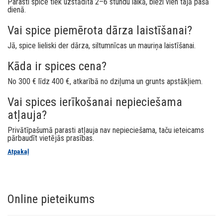
Parasti spice tiek uzstādīta 2–6 stundu laikā, bieži vien tajā pašā
dienā.
Vai spice piemērota dārza laistīšanai?
Jā, spice lieliski der dārza, siltumnīcas un mauriņa laistīšanai.
Kāda ir spices cena?
No 300 € līdz 400 €, atkarībā no dziļuma un grunts apstākļiem.
Vai spices ierīkošanai nepieciešama
atļauja?
Privātīpašumā parasti atļauja nav nepieciešama, taču ieteicams
pārbaudīt vietējās prasības.
Atpakaļ
Online pieteikums