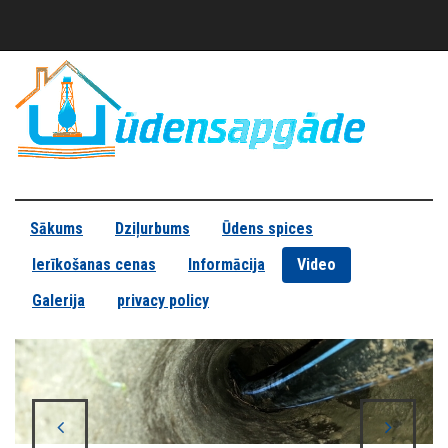
Sākums
Dziļurbums
Ūdens spices
Ierīkošanas cenas
Informācija
Video
Galerija
privacy policy