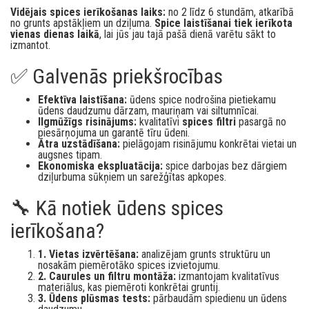
Vidējais spices ierīkošanas laiks:
no 2 līdz 6 stundām, atkarībā
no grunts apstākļiem un dziļuma.
Spice laistīšanai tiek ierīkota
vienas dienas laikā
, lai jūs jau tajā pašā dienā varētu sākt to
izmantot.
✅ Galvenās priekšrocības
Efektīva laistīšana:
ūdens spice nodrošina pietiekamu
ūdens daudzumu dārzam, mauriņam vai siltumnīcai.
Ilgmūžīgs risinājums:
kvalitatīvi
spices filtri
pasargā no
piesārņojuma un garantē tīru ūdeni.
Ātra uzstādīšana:
pielāgojam risinājumu konkrētai vietai un
augsnes tipam.
Ekonomiska ekspluatācija:
spice darbojas bez dārgiem
dziļurbuma sūkņiem un sarežģītas apkopes.
🔧 Kā notiek ūdens spices
ierīkošana?
1. Vietas izvērtēšana:
analizējam grunts struktūru un
nosakām piemērotāko spices izvietojumu.
2. Caurules un filtru montāža:
izmantojam kvalitatīvus
materiālus, kas piemēroti konkrētai gruntij.
3. Ūdens plūsmas tests:
pārbaudām spiedienu un ūdens