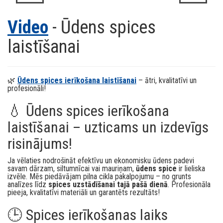
Video
- Ūdens spices
laistīšanai
🌿
Ūdens spices ierīkošana laistīšanai
– ātri, kvalitatīvi un
profesionāli!
💧 Ūdens spices ierīkošana
laistīšanai – uzticams un izdevīgs
risinājums!
Ja vēlaties nodrošināt efektīvu un ekonomisku ūdens padevi
savam dārzam, siltumnīcai vai mauriņam,
ūdens spice
ir lieliska
izvēle. Mēs piedāvājam pilna cikla pakalpojumu – no grunts
analīzes līdz
spices uzstādīšanai tajā pašā dienā
. Profesionāla
pieeja, kvalitatīvi materiāli un garantēts rezultāts!
🕒 Spices ierīkošanas laiks