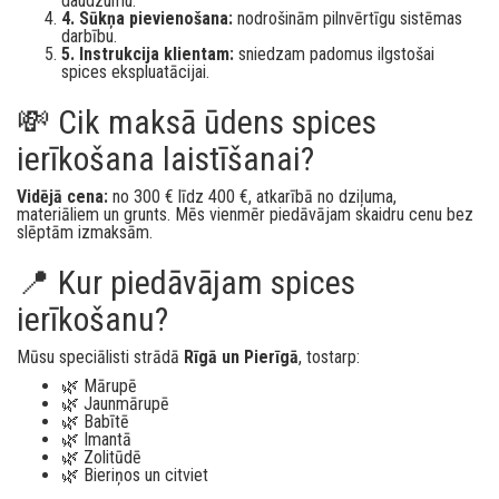
daudzumu.
4. Sūkņa pievienošana:
nodrošinām pilnvērtīgu sistēmas
darbību.
5. Instrukcija klientam:
sniedzam padomus ilgstošai
spices ekspluatācijai.
💸 Cik maksā ūdens spices
ierīkošana laistīšanai?
Vidējā cena:
no 300 € līdz 400 €, atkarībā no dziļuma,
materiāliem un grunts. Mēs vienmēr piedāvājam skaidru cenu bez
slēptām izmaksām.
📍 Kur piedāvājam spices
ierīkošanu?
Mūsu speciālisti strādā
Rīgā un Pierīgā
, tostarp:
🌿 Mārupē
🌿 Jaunmārupē
🌿 Babītē
🌿 Imantā
🌿 Zolitūdē
🌿 Bieriņos un citviet