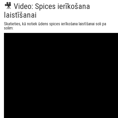
🎥 Video: Spices ierīkošana
laistīšanai
Skatieties, kā notiek ūdens spices ierīkošana laistīšanai soli pa
solim: