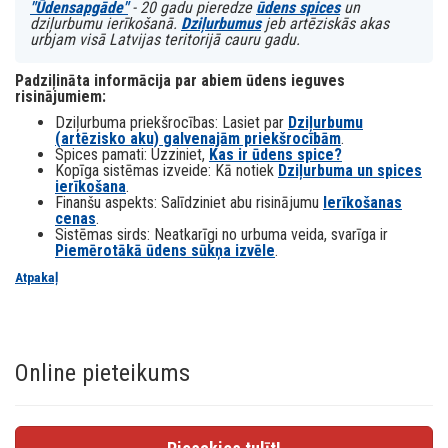
"Ūdensapgāde"
- 20 gadu pieredze
ūdens spices
un
dziļurbumu ierīkošanā.
Dziļurbumus
jeb artēziskās akas
urbjam visā Latvijas teritorijā cauru gadu.
Padziļināta informācija par abiem ūdens ieguves
risinājumiem:
Dziļurbuma priekšrocības: Lasiet par
Dziļurbumu
(artēzisko aku) galvenajām priekšrocībām
.
Spices pamati: Uzziniet,
Kas ir ūdens spice?
Kopīga sistēmas izveide: Kā notiek
Dziļurbuma un spices
ierīkošana
.
Finanšu aspekts: Salīdziniet abu risinājumu
Ierīkošanas
cenas
.
Sistēmas sirds: Neatkarīgi no urbuma veida, svarīga ir
Piemērotākā ūdens sūkņa izvēle
.
Atpakaļ
Online pieteikums