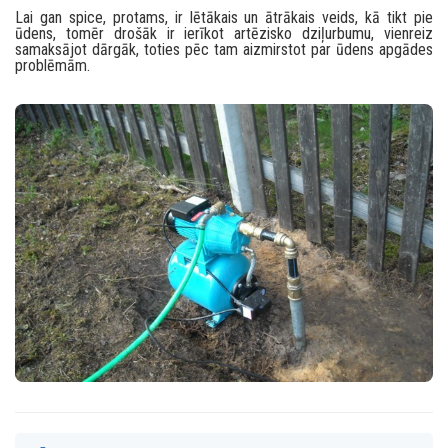
Lai gan spice, protams, ir lētākais un ātrākais veids, kā tikt pie
ūdens, tomēr drošāk ir ierīkot artēzisko dziļurbumu, vienreiz
samaksājot dārgāk, toties pēc tam aizmirstot par ūdens apgādes
problēmām.