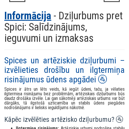
Informācija
- Dziļurbums pret
Spici: Salīdzinājums,
ieguvumi un izmaksas
Spices un artēziskie dziļurbumi –
izvēlieties drošību un ilgtermiņa
risinājumus ūdens apgādei 🚰
Spices ir ātrs un lēts veids, kā iegūt ūdeni, taču, ja vēlaties
ilgtermiņa risinājumu bez problēmām, artēziskais dziļurbums būs
daudz drošāka izvēle. Lai gan sākotnēji artēziskais urbums var būt
dārgāks, tā ilgstošā uzticamība un stabils ūdens piegādes
nodrošinājums ir lielisks ieguldījums nākotnē.
Kāpēc izvēlēties artēzisko dziļurbumu? 🚰
Ilgtermiņa risinājums:
Artēziskie urbumi nodrošina stabilu