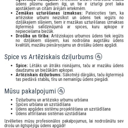
ūdens plūsmu gadiem ilgi, un tie ir izturīgi pret laika
apstākļiem un citām ārējām ietekmēm.
Zemākas uzturēšanas izmaksas:
Pateicoties tam, ka
artēziskie urbumi neizsīkst un ūdens tiek iegūts no
dziļākajiem slāņiem, tiem ir mazākas uzturēšanas izmaksas
ilgtermiņā salīdzinājumā ar spices, kuru apkope ir
nepieciešama biežāk.
Drošība un tīrība:
Artēziskajos urbumos ūdens tiek iegūts
no dziļākiem slāņiem, kas nodrošina augstāku ūdens
kvalitāti, mazāku piesārņojumu un drošāku ūdens apgādi.
Spice vs Artēziskais dziļurbums 🚰
Spice:
Lētāks un ātrāks risinājums, taču ar mazāku ūdens
daudzumu un biežākām apkopei.
Artēziskais dziļurbums:
Sākotnēji dārgāks, taču ilgtermiņā
tas piedāvā stabilu, tīru un nemainīgu ūdens piegādi.
Mūsu pakalpojumi 🚰
Dziļurbumu un artēzisko urbumu urbšana
Spices urbšana un uzstādīšana
Ūdens apgādes sistēmu projektēšana un uzstādīšana
Ūdens attīrīšanas sistēmas uzstādīšana
Izvēlieties mūsu profesionālos pakalpojumus, lai nodrošinātu sev
drošu un ilgtspējīgu ūdens apgādi!