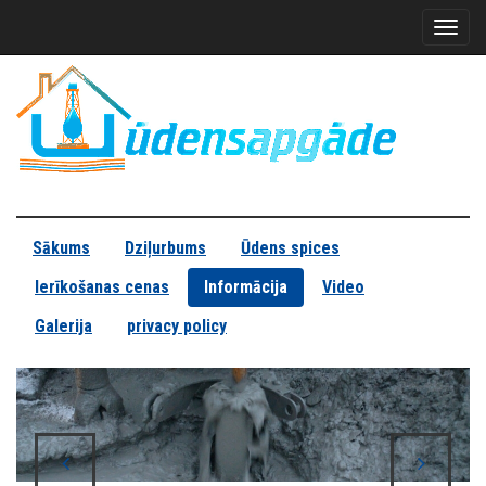
Toggl
naviga
Sākums
Dziļurbums
Ūdens spices
Ierīkošanas cenas
Informācija
Video
Galerija
privacy policy